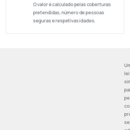
O valor é calculado pelas coberturas
pretendidas, número de pessoas
seguras e respetivas idades.
U
le
si
pa
pe
co
pr
se