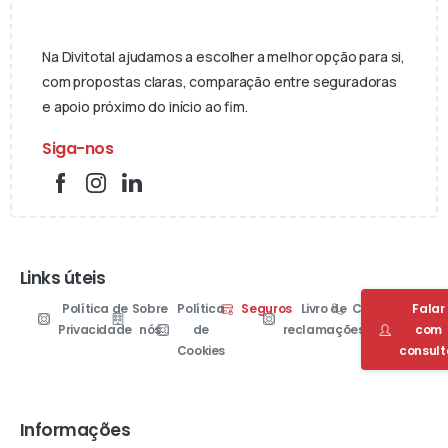
Na Divitotal ajudamos a escolher a melhor opção para si,
com propostas claras, comparação entre seguradoras
e apoio próximo do início ao fim.
Siga-nos
Links úteis
Política de
Sobre
Política
Seguros
Livro de
Contactos
Falar
Privacidade
nós
de
reclamações
com
Cookies
consult
Informações