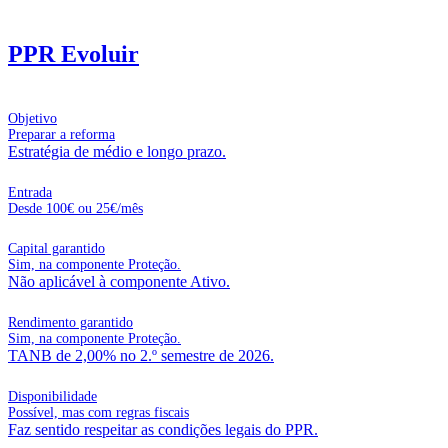
PPR Evoluir
Objetivo
Preparar a reforma
Estratégia de médio e longo prazo.
Entrada
Desde 100€ ou 25€/mês
Capital garantido
Sim, na componente Proteção.
Não aplicável à componente Ativo.
Rendimento garantido
Sim, na componente Proteção.
TANB de 2,00% no 2.º semestre de 2026.
Disponibilidade
Possível, mas com regras fiscais
Faz sentido respeitar as condições legais do PPR.