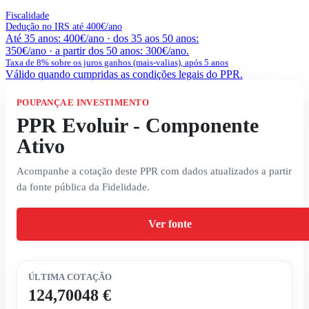
Fiscalidade
Dedução no IRS até 400€/ano
Até 35 anos: 400€/ano · dos 35 aos 50 anos:
350€/ano · a partir dos 50 anos: 300€/ano.
Taxa de 8% sobre os juros ganhos (mais-valias), após 5 anos
Válido quando cumpridas as condições legais do PPR.
POUPANÇA E INVESTIMENTO
PPR Evoluir - Componente
Ativo
Acompanhe a cotação deste PPR com dados atualizados a partir
da fonte pública da Fidelidade.
Ver fonte
ÚLTIMA COTAÇÃO
124,70048 €