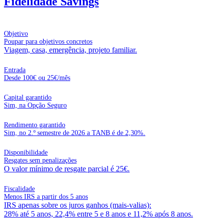
Fidelidade Savings
Objetivo
Poupar para objetivos concretos
Viagem, casa, emergência, projeto familiar.
Entrada
Desde 100€ ou 25€/mês
Capital garantido
Sim, na Opção Seguro
Rendimento garantido
Sim, no 2.º semestre de 2026 a TANB é de 2,30%.
Disponibilidade
Resgates sem penalizações
O valor mínimo de resgate parcial é 25€.
Fiscalidade
Menos IRS a partir dos 5 anos
IRS apenas sobre os juros ganhos (mais-valias):
28% até 5 anos, 22,4% entre 5 e 8 anos e 11,2% após 8 anos.